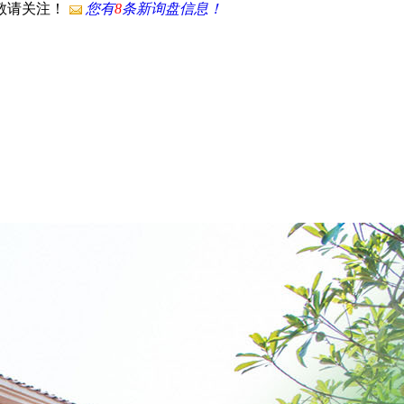
，敬请关注！
您有
8
条新询盘信息！