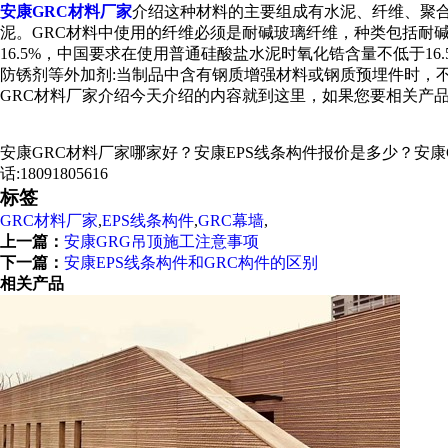
安康GRC材料厂家
介绍这种材料的主要组成有水泥、纤维、聚
泥。GRC材料中使用的纤维必须是耐碱玻璃纤维，种类包括耐
16.5%，中国要求在使用普通硅酸盐水泥时氧化锆含量不低于
防锈剂等外加剂:当制品中含有钢质增强材料或钢质预埋件时，
GRC材料厂家介绍今天介绍的内容就到这里，如果您要相关产
安康GRC材料厂家哪家好？安康EPS线条构件报价是多少？安康G
话:18091805616
标签
GRC材料厂家
,
EPS线条构件
,
GRC幕墙
,
上一篇：
安康GRG吊顶施工注意事项
下一篇：
安康EPS线条构件和GRC构件的区别
相关产品