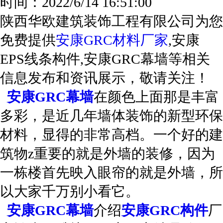
时间：2022/6/14 16:51:00
陕西华欧建筑装饰工程有限公司为您
免费提供
安康GRC材料厂家
,安康
EPS线条构件,安康GRC幕墙等相关
信息发布和资讯展示，敬请关注！
安康GRC幕墙
在颜色上面那是丰富
多彩，是近几年墙体装饰的新型环保
材料，显得的非常高档。一个好的建
筑物z重要的就是外墙的装修，因为
一栋楼首先映入眼帘的就是外墙，所
以大家千万别小看它。
安康GRC幕墙
介绍
安康GRC构件
厂