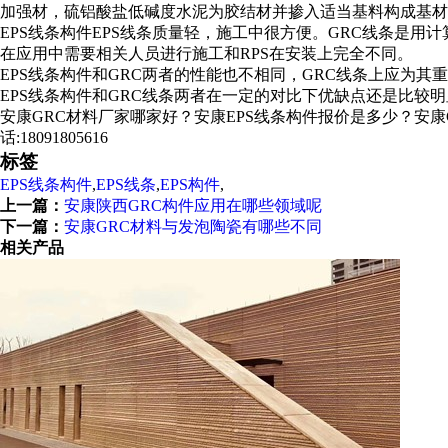
加强材，硫铝酸盐低碱度水泥为胶结材并掺入适当基料构成基材
EPS线条构件EPS线条质量轻，施工中很方便。GRC线条是
在应用中需要相关人员进行施工和RPS在安装上完全不同。
EPS线条构件和GRC两者的性能也不相同，GRC线条上应为
EPS线条构件和GRC线条两者在一定的对比下优缺点还是比较
安康GRC材料厂家哪家好？安康EPS线条构件报价是多少？安康G
话:18091805616
标签
EPS线条构件
,
EPS线条
,
EPS构件
,
上一篇：
安康陕西GRC构件应用在哪些领域呢
下一篇：
安康GRC材料与发泡陶瓷有哪些不同
相关产品