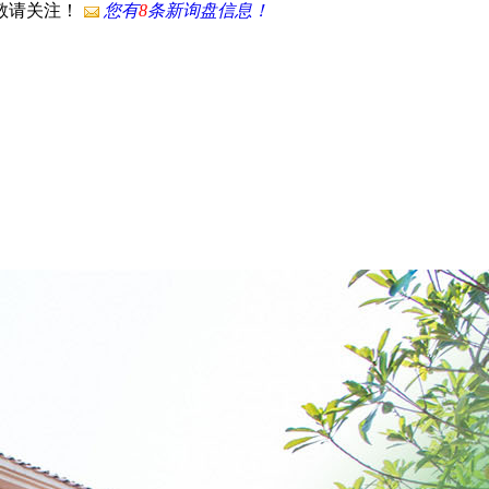
，敬请关注！
您有
8
条新询盘信息！