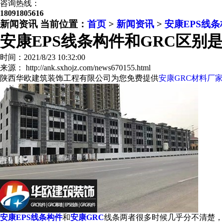
咨询热线：
18091805616
新闻资讯
当前位置：
首页
>
新闻资讯
>
安康EPS线
安康EPS线条构件和GRC区别
时间：2021/8/23 10:32:00
来源： http://ank.sxhojz.com/news670155.html
陕西华欧建筑装饰工程有限公司为您免费提供
安康GRC材料厂
安康EPS线条构件
和
安康GRC
线条两者很多时候几乎分不清楚